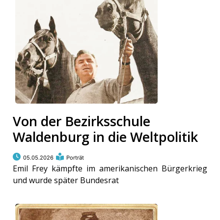
ort
en
Fussball
irk
Von der Bezirksschule
shockey
Waldenburg in die Weltpolitik
stal
05.05.2026
Porträt
Emil Frey kämpfte im amerikanischen Bürgerkrieg
é
und wurde später Bundesrat