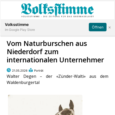
Abonnieren
Anmelden
Volksstimme
×
Öffnen
Im Google Play Store
Vom Naturburschen aus
Niederdorf zum
Immobilien
internationalen Unternehmer
Veranstaltungen
21.05.2026
Porträt
Walter Degen – der «Zünder-Walti» aus dem
Stellen
Waldenburgertal
E-
Paper
App