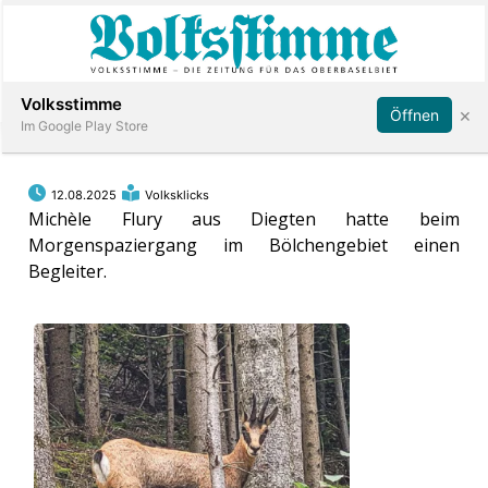
Abonnieren
Anmelden
Volksstimme
×
Öffnen
Im Google Play Store
12.08.2025
Volksklicks
Immobilien
Michèle Flury aus Diegten hatte beim
Morgenspaziergang im Bölchengebiet einen
Begleiter.
Veranstaltungen
Stellen
E-
Paper
App