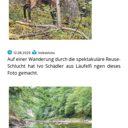
ort
en
Fussball
12.08.2025
Volksklicks
Auf einer Wanderung durch die spektakuläre Reuse-
irk
Schlucht hat Ivo Schädler aus Läufelfi ngen dieses
shockey
Foto gemacht.
stal
é