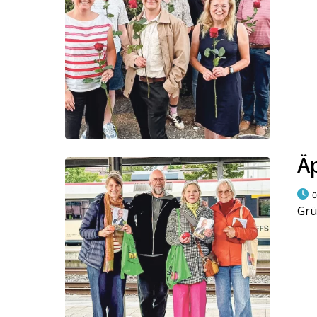
Äp
0
Grü