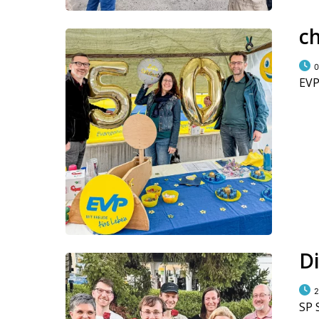
ch
0
EVP
D
2
SP 