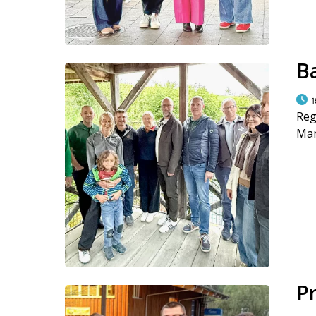
B
1
Reg
Ma
P