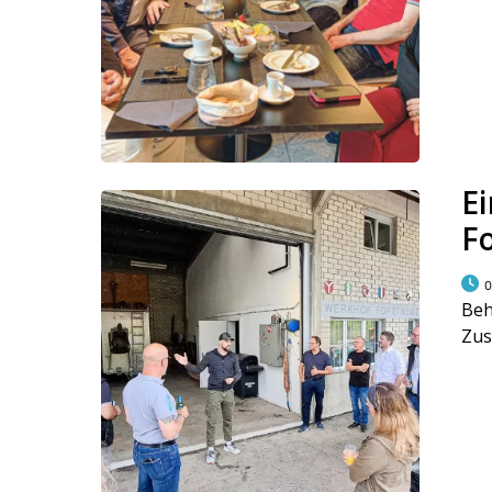
Ei
Fo
0
Beh
Zus