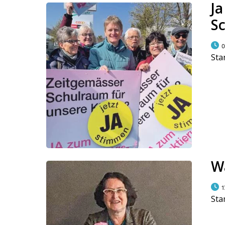
J
S
0
Sta
W
1
Sta