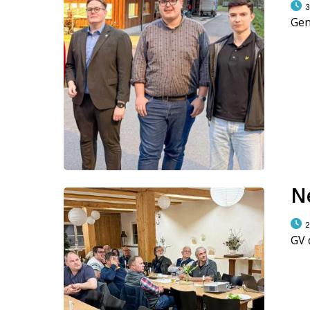
3
Gen
N
2
GV 