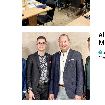
Al
M
2
Füh