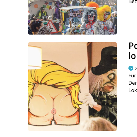
Bez
P
l
2
Für
Der
Lok