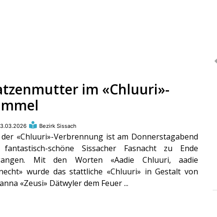
atzenmutter im «Chluuri»-
immel
3.03.2026
Bezirk Sissach
 der «Chluuri»-Verbrennung ist am Donnerstagabend
 fantastisch-schöne Sissacher Fasnacht zu Ende
gangen. Mit den Worten «Aadie Chluuri, aadie
necht» wurde das stattliche «Chluuri» in Gestalt von
anna «Zeusi» Dätwyler dem Feuer ...