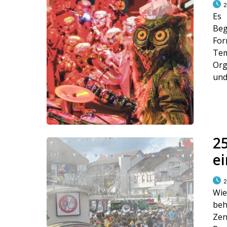
2
Es
Be
Fo
Te
Org
und
2
e
2
Wie
beh
Zen