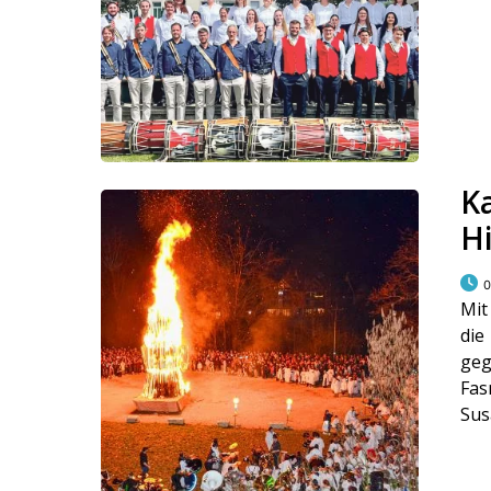
K
H
0
Mit
die
ge
Fas
Sus