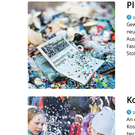
Pl
2
Gew
neu
Aus
Fas
Sto
K
2
An 
Kos
he