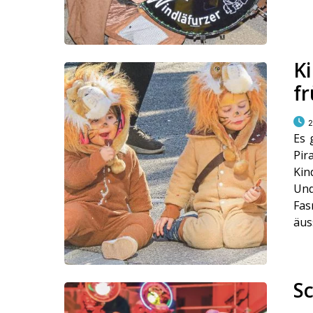
K
f
2
Es 
Pir
Kin
Und
Fa
äus
S