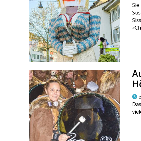
Sie
Sus
Si
«Ch
A
H
2
Das
vie