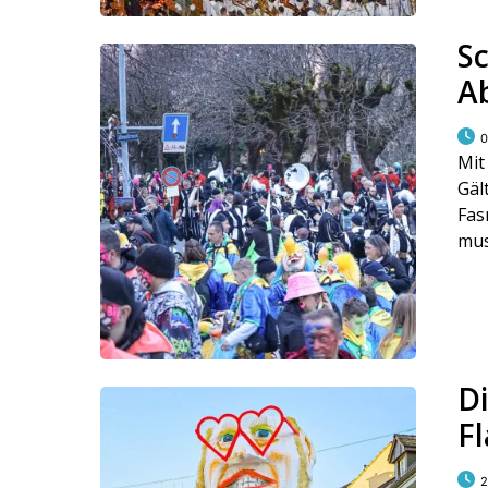
S
A
0
Mit
Gäl
Fas
mus
D
F
2