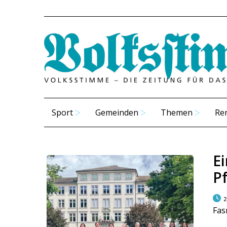
Sport
Gemeinden
Themen
Re
E
Pf
2
Fas