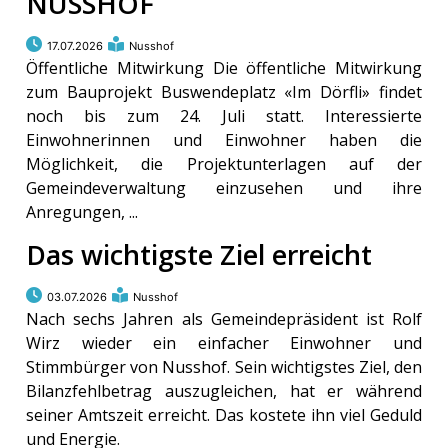
NUSSHOF
ort
17.07.2026
Nusshof
Öffentliche Mitwirkung Die öffentliche Mitwirkung
zum Bauprojekt Buswendeplatz «Im Dörfli» findet
en
noch bis zum 24. Juli statt. Interessierte
Einwohnerinnen und Einwohner haben die
Fussball
Möglichkeit, die Projektunterlagen auf der
Gemeindeverwaltung einzusehen und ihre
Anregungen, ...
irk
Das wichtigste Ziel erreicht
shockey
stal
03.07.2026
Nusshof
Nach sechs Jahren als Gemeindepräsident ist Rolf
Wirz wieder ein einfacher Einwohner und
é
Stimmbürger von Nusshof. Sein wichtigstes Ziel, den
Bilanzfehlbetrag auszugleichen, hat er während
seiner Amtszeit erreicht. Das kostete ihn viel Geduld
und Energie.