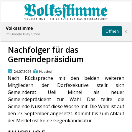
Abonnieren
Anmelden
Volksstimme
×
Öffnen
Im Google Play Store
Nachfolger für das
Gemeindepräsidium
Immobilien
24.07.2026
Nusshof
Veranstaltungen
Nach Rücksprache mit den beiden weiteren
Mitgliedern der Dorfexekutive stellt sich
Gemeinderat Ueli Michel als neuer
Stellen
Gemeindepräsident zur Wahl. Das teilte die
Gemeinde Nusshof diese Woche mit. Die Wahl ist auf
E-
den 27. September angesetzt. Kommt bis zum Ablauf
Paper
der Meldefrist keine Gegenkandidatur ...
App