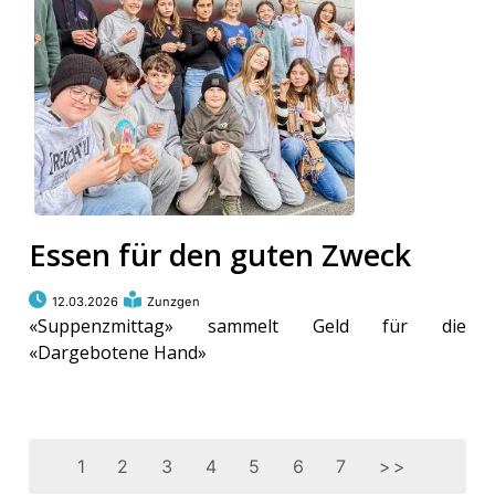
Essen für den guten Zweck
12.03.2026
Zunzgen
«Suppenzmittag» sammelt Geld für die
«Dargebotene Hand»
1
2
3
4
5
6
7
>>