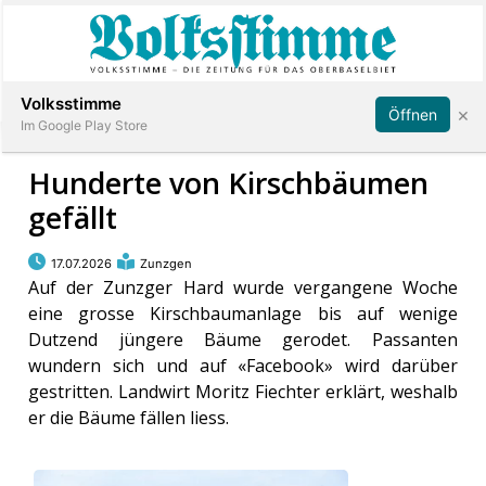
Abonnieren
Anmelden
Volksstimme
×
Öffnen
Im Google Play Store
Hunderte von Kirschbäumen
gefällt
Immobilien
17.07.2026
Zunzgen
Veranstaltungen
Auf der Zunzger Hard wurde vergangene Woche
eine grosse Kirschbaumanlage bis auf wenige
Dutzend jüngere Bäume gerodet. Passanten
Stellen
wundern sich und auf «Facebook» wird darüber
gestritten. Landwirt Moritz Fiechter erklärt, weshalb
E-
er die Bäume fällen liess.
Paper
App