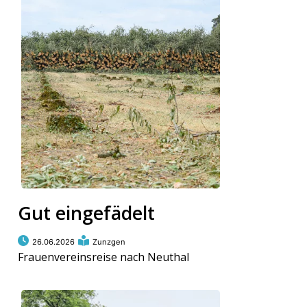
ort
en
Fussball
irk
shockey
stal
Gut eingefädelt
26.06.2026
Zunzgen
é
Frauenvereinsreise nach Neuthal