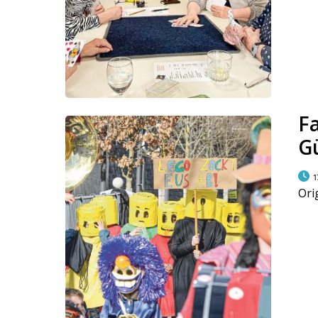
F
G
1
Ori