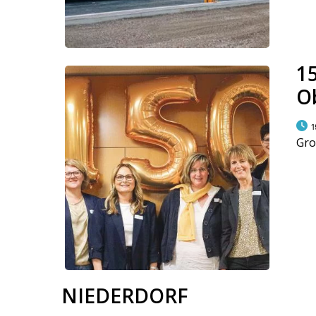
1
O
1
Gro
NIEDERDORF