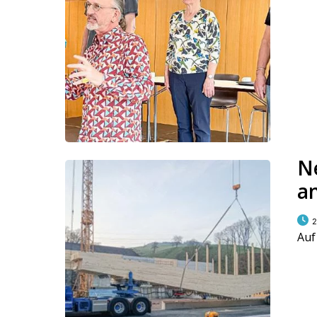
N
a
2
Auf