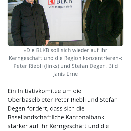
ort
en
Fussball
«Die BLKB soll sich wieder auf ihr
Kerngeschäft und die Region konzentrieren»:
Peter Riebli (links) und Stefan Degen. Bild
irk
Janis Erne
shockey
stal
Ein Initiativkomitee um die
Oberbaselbieter Peter Riebli und Stefan
é
Degen fordert, dass sich die
Basellandschaftliche Kantonalbank
stärker auf ihr Kerngeschäft und die