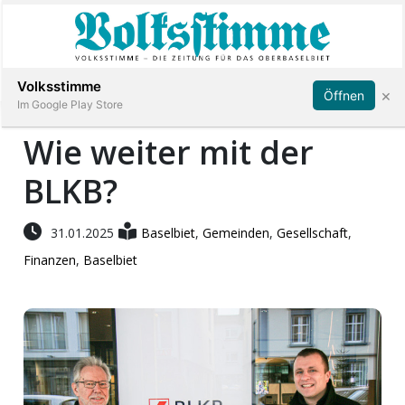
Abonnieren
Anmelden
Volksstimme
×
Öffnen
Im Google Play Store
Wie weiter mit der
BLKB?
Immobilien
Veranstaltungen
31.01.2025
Baselbiet
,
Gemeinden
,
Gesellschaft
,
Finanzen
,
Baselbiet
Stellen
E-
Paper
App