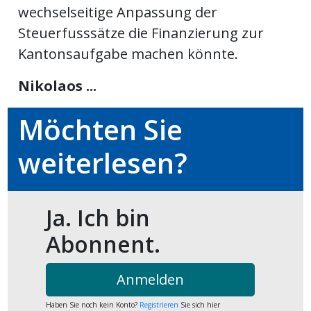
wechselseitige Anpassung der
ort
Steuerfusssätze die Finanzierung zur
Kantonsaufgabe machen könnte.
en
Nikolaos ...
Fussball
Möchten Sie
weiterlesen?
irk
shockey
stal
Ja. Ich bin
Abonnent.
é
Anmelden
Haben Sie noch kein Konto?
Registrieren
Sie sich hier