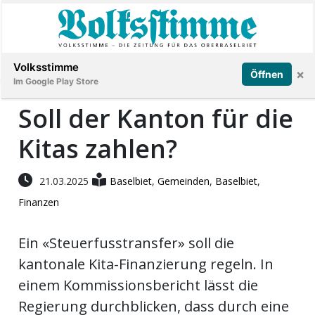
Abonnieren
Anmelden
Volksstimme
×
Öffnen
Im Google Play Store
Soll der Kanton für die
Kitas zahlen?
Immobilien
Veranstaltungen
21.03.2025
Baselbiet
,
Gemeinden
,
Baselbiet
,
Finanzen
Stellen
Ein «Steuerfusstransfer» soll die
E-
kantonale Kita-Finanzierung regeln. In
Paper
einem Kommissionsbericht lässt die
Regierung durchblicken, dass durch eine
App