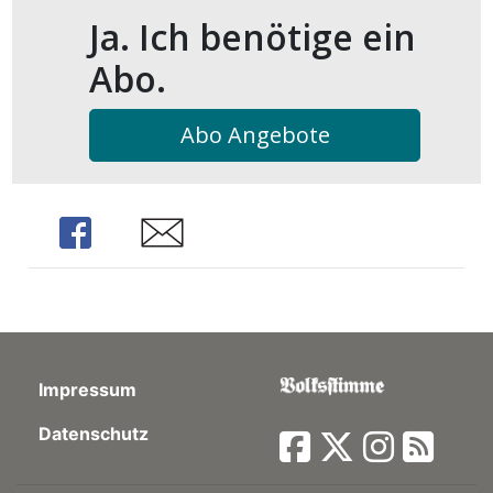
kalender
ks
Ja. Ich benötige ein
Abo.
Abo Angebote
en
Share
Share
Impressum
Datenschutz