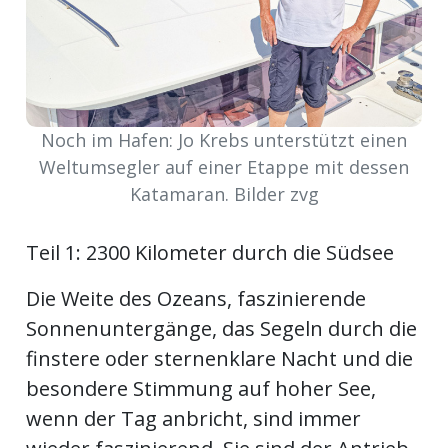
ort
en
Noch im Hafen: Jo Krebs unterstützt einen
Fussball
Weltumsegler auf einer Etappe mit dessen
Katamaran. Bilder zvg
irk
Teil 1: 2300 Kilometer durch die Südsee
shockey
stal
Die Weite des Ozeans, faszinierende
Sonnenuntergänge, das Segeln durch die
finstere oder sternenklare Nacht und die
é
besondere Stimmung auf hoher See,
wenn der Tag anbricht, sind immer