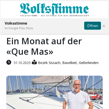
Abonnieren
Anmelden
Volksstimme
×
Öffnen
Im Google Play Store
Ein Monat auf der
«Que Mas»
Immobilien
Veranstaltungen
31.10.2025
Bezirk Sissach
,
Baselbiet
,
Gelterkinden
Stellen
E-
Paper
App