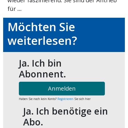
wieder faszinierend. Sie sind der Antrieb
kalender
ks
für ...
Möchten Sie
weiterlesen?
en
Ja. Ich bin
Abonnent.
Anmelden
Haben Sie noch kein Konto?
Registrieren
Sie sich hier
Ja. Ich benötige ein
Abo.