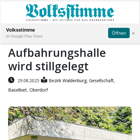
Abonnieren
Anmelden
Volksstimme
×
Öffnen
Im Google Play Store
Aufbahrungshalle
wird stillgelegt
Immobilien
Veranstaltungen
29.08.2025
Bezirk Waldenburg
,
Gesellschaft
,
Baselbiet
,
Oberdorf
Stellen
E-
Paper
App