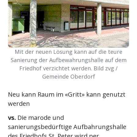
ort
en
Fussball
Mit der neuen Lösung kann auf die teure
Sanierung der Aufbewahrungshalle auf dem
Friedhof verzichtet werden. Bild zvg /
irk
Gemeinde Oberdorf
shockey
stal
Neu kann Raum im «Gritt» kann genutzt
werden
é
vs.
Die marode und
sanierungsbedürftige Aufbahrungshalle
des Friedhofs St. Peter wird per