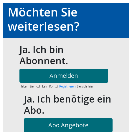
kalender
ks
Möchten Sie
weiterlesen?
Ja. Ich bin
en
Abonnent.
Anmelden
Haben Sie noch kein Konto?
Registrieren
Sie sich hier
Ja. Ich benötige ein
Abo.
Abo Angebote