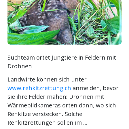
ort
en
Fussball
Suchteam ortet Jungtiere in Feldern mit
irk
Drohnen
shockey
Landwirte können sich unter
stal
www.rehkitzrettung.ch
anmelden, bevor
sie ihre Felder mähen: Drohnen mit
Wärmebildkameras orten dann, wo sich
é
Rehkitze verstecken. Solche
Rehkitzrettungen sollen im ...