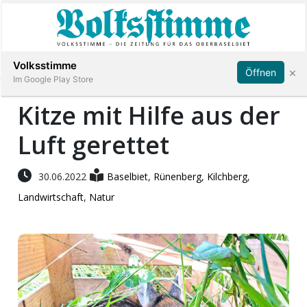
Abonnieren
Anmelden
Volksstimme
×
Öffnen
Im Google Play Store
Kitze mit Hilfe aus der
Luft gerettet
Immobilien
Veranstaltungen
30.06.2022
Baselbiet
,
Rünenberg
,
Kilchberg
,
Landwirtschaft
,
Natur
Stellen
E-
Paper
App