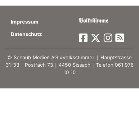
ort
Impressum
en
Datenschutz
Fussball
©
Schaub Medien AG «Volksstimme» ∣ Hauptstrasse
31-33 ∣ Postfach 73 ∣ 4450 Sissach ∣ Telefon 061 976
irk
10 10
shockey
stal
é