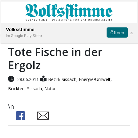
Abonnieren
Anmelden
Volksstimme
×
Öffnen
Im Google Play Store
Tote Fische in der
Ergolz
Immobilien
Veranstaltungen
28.06.2011
Bezirk Sissach
,
Energie/Umwelt
,
Böckten
,
Sissach
,
Natur
Stellen
\n
E-
Share
Share
Paper
App