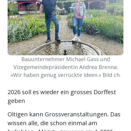
ort
en
Fussball
Bauunternehmer Michael Gass und
irk
Vizegemeindepräsidentin Andrea Brenna:
shockey
«Wir haben genug verrückte Ideen.» Bild ch.
stal
2026 soll es wieder ein grosses Dorffest
geben
é
Oltigen kann Grossveranstaltungen. Das
wissen alle, die schon einmal am