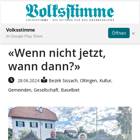
Abonnieren
Anmelden
Volksstimme
×
Öffnen
Im Google Play Store
«Wenn nicht jetzt,
wann dann?»
Immobilien
Veranstaltungen
28.06.2024
Bezirk Sissach
,
Oltingen
,
Kultur
,
Gemeinden
,
Gesellschaft
,
Baselbiet
Stellen
E-
Paper
App