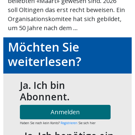
beliebten «Määrt» gewesen sind. 2026
kalender
ks
soll Oltingen das erst recht beweisen. Ein
Organisationskomitee hat sich gebildet,
um 50 Jahre nach dem ...
Möchten Sie
en
weiterlesen?
Ja. Ich bin
Abonnent.
Anmelden
Haben Sie noch kein Konto?
Registrieren
Sie sich hier