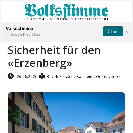
Abonnieren
Anmelden
Volksstimme
×
Öffnen
Im Google Play Store
Sicherheit für den
«Erzenberg»
Immobilien
Veranstaltungen
26.06.2026
Bezirk Sissach
,
Baselbiet
,
Gelterkinden
Stellen
E-
Paper
App