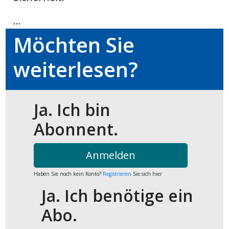
kalender
ks
...
Möchten Sie
weiterlesen?
en
Ja. Ich bin
Abonnent.
Anmelden
Haben Sie noch kein Konto?
Registrieren
Sie sich hier
Ja. Ich benötige ein
Abo.