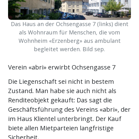
ort
Das Haus an der Ochsengasse 7 (links) dient
als Wohnraum für Menschen, die vom
en
Wohnheim «Erzenberg» aus ambulant
Fussball
begleitet werden. Bild sep.
Verein «abri» erwirbt Ochsengasse 7
irk
shockey
Die Liegenschaft sei nicht in bestem
stal
Zustand. Man habe sie auch nicht als
Renditeobjekt gekauft: Das sagt die
Geschäftsführung des Vereins «abri», der
é
im Haus Klientel unterbringt. Der Kauf
biete allen Mietparteien langfristige
Sicherheit.