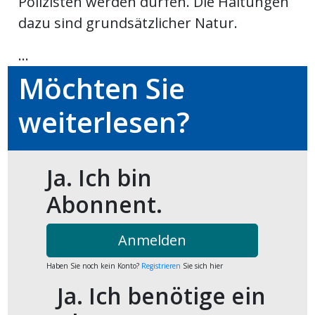
Polizisten werden dürfen. Die Haltungen
kalender
ks
dazu sind grundsätzlicher Natur.
...
Möchten Sie
weiterlesen?
en
Ja. Ich bin
Abonnent.
Anmelden
Haben Sie noch kein Konto?
Registrieren
Sie sich hier
Ja. Ich benötige ein