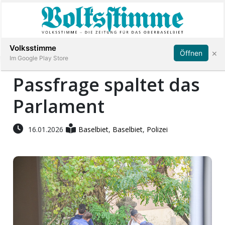
Abonnieren
Anmelden
Volksstimme
×
Öffnen
Im Google Play Store
Passfrage spaltet das
Parlament
Immobilien
Veranstaltungen
16.01.2026
Baselbiet
,
Baselbiet
,
Polizei
Stellen
E-
Paper
App