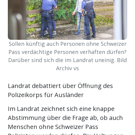
ort
en
Sollen künftig auch Personen ohne Schweizer
Fussball
Pass verdächtige Personen verhaften dürfen?
Darüber sind sich die im Landrat uneinig. Bild
irk
Archiv vs
shockey
stal
Landrat debattiert über Öffnung des
Polizeikorps für Ausländer
Im Landrat zeichnet sich eine knappe
é
Abstimmung über die Frage ab, ob auch
Menschen ohne Schweizer Pass