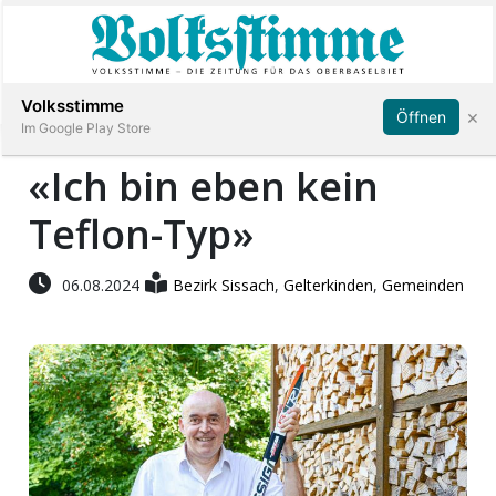
Abonnieren
Anmelden
Volksstimme
×
Öffnen
Im Google Play Store
«Ich bin eben kein
Teflon-Typ»
Immobilien
Veranstaltungen
06.08.2024
Bezirk Sissach
,
Gelterkinden
,
Gemeinden
Stellen
E-
Paper
App