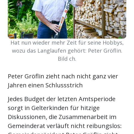
ort
en
Hat nun wieder mehr Zeit für seine Hobbys,
Fussball
wozu das Langlaufen gehört: Peter Gröflin.
Bild ch.
irk
Peter Gröflin zieht nach nicht ganz vier
shockey
stal
Jahren einen Schlussstrich
Jedes Budget der letzten Amtsperiode
sorgt in Gelterkinden für hitzige
é
Diskussionen, die Zusammenarbeit im
Gemeinderat verläuft nicht reibungslos: