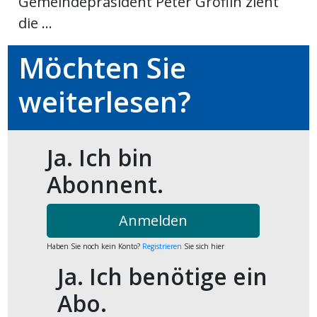
Gemeindepräsident Peter Gröflin zieht
kalender
ks
die ...
Möchten Sie
weiterlesen?
en
Ja. Ich bin
Abonnent.
Anmelden
Haben Sie noch kein Konto?
Registrieren
Sie sich hier
Ja. Ich benötige ein
Abo.