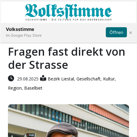
Abonnieren
Anmelden
Volksstimme
×
Öffnen
Im Google Play Store
Fragen fast direkt von
der Strasse
Immobilien
Veranstaltungen
29.08.2025
Bezirk Liestal
,
Gesellschaft
,
Kultur
,
Region
,
Baselbiet
Stellen
E-
Paper
App