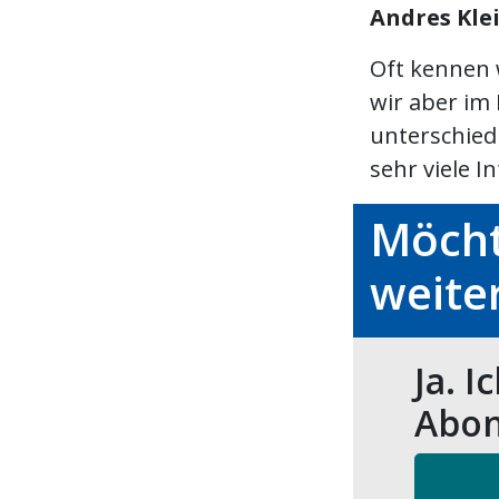
Andres Kle
Oft kennen 
wir aber im
unterschied
sehr viele 
Möcht
weite
Ja. I
Abon