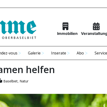
Immobilien
Veranstaltun
ndez-vous
Galerie
Inserate
Abo
Servic
amen helfen
Baselbiet
,
Natur