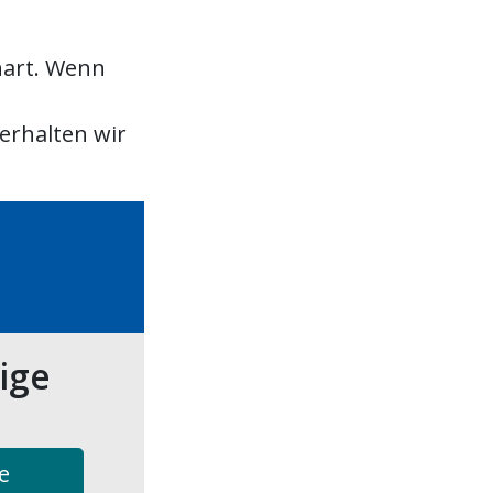
nart. Wenn
erhalten wir
tige
e