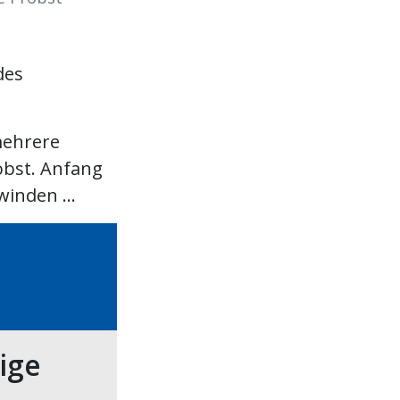
des
mehrere
obst. Anfang
inden ...
tige