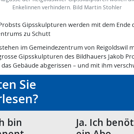
Enkelinnen verhindern. Bild Martin Stohler
Probsts Gipsskulpturen werden mit dem Ende 
ntrums zu Schutt
 stehen im Gemeindezentrum von Reigoldswil 
rosse Gipsskulpturen des Bildhauers Jakob Pr
 das Gebäude abgerissen – und mit ihm verschw
en Sie
rlesen?
ch bin
Ja. Ich benö
nent.
ein Abo.