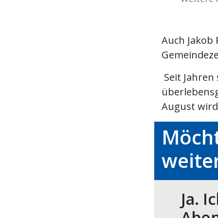
Auch Jakob 
Gemeindeze
Seit Jahren
überlebensg
August wird
Möcht
weite
Ja. I
Abon