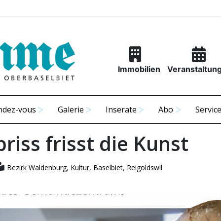
Immobilien
Veranstaltun
ndez-vous
Galerie
Inserate
Abo
Servic
riss frisst die Kunst
Bezirk Waldenburg
,
Kultur
,
Baselbiet
,
Reigoldswil