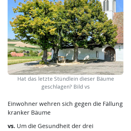
ort
en
Fussball
irk
shockey
Hat das letzte Stündlein dieser Bäume
stal
geschlagen? Bild vs
Einwohner wehren sich gegen die Fällung
é
kranker Bäume
vs.
Um die Gesundheit der drei