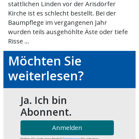
stattlichen Linden vor der Arisdörfer
kalender
ks
Kirche ist es schlecht bestellt. Bei der
Baumpflege im vergangenen Jahr
wurden teils ausgehöhlte Äste oder tiefe
Risse ...
en
Möchten Sie
weiterlesen?
Ja. Ich bin
Abonnent.
Anmelden
Haben Sie noch kein Konto?
Registrieren
Sie sich hier