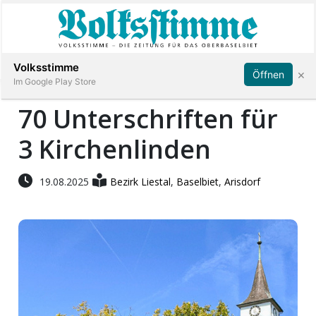
Abonnieren
Anmelden
Volksstimme
×
Öffnen
Im Google Play Store
70 Unterschriften für
3 Kirchenlinden
Immobilien
Veranstaltungen
19.08.2025
Bezirk Liestal
,
Baselbiet
,
Arisdorf
Stellen
E-
Paper
App