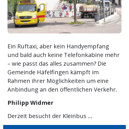
ort
en
Fussball
Ein Ruftaxi, aber kein Handyempfang
und bald auch keine Telefonkabine mehr
– wie passt das alles zusammen? Die
irk
Gemeinde Häfelfingen kämpft im
shockey
stal
Rahmen ihrer Möglichkeiten um eine
Anbindung an den öffentlichen Verkehr.
Philipp Widmer
é
Derzeit besucht der Kleinbus ...