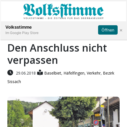
Abonnieren
Anmelden
Volksstimme
×
Öffnen
Im Google Play Store
Den Anschluss nicht
verpassen
Immobilien
Veranstaltungen
29.06.2018
Baselbiet
,
Häfelfingen
,
Verkehr
,
Bezirk
Sissach
Stellen
E-
Paper
App