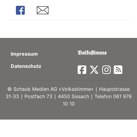
Share
Share
ort
en
Fussball
Impressum
Datenschutz
irk
shockey
stal
©
Schaub Medien AG «Volksstimme» ∣ Hauptstrasse
31-33 ∣ Postfach 73 ∣ 4450 Sissach ∣ Telefon 061 976
10 10
é