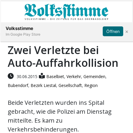
Abonnieren
Anmelden
Volksstimme
×
Öffnen
Im Google Play Store
Zwei Verletzte bei
Auto-Auffahrkollision
Immobilien
Veranstaltungen
30.06.2015
Baselbiet
,
Verkehr
,
Gemeinden
,
Bubendorf
,
Bezirk Liestal
,
Gesellschaft
,
Region
Stellen
Beide Verletzten wurden ins Spital
E-
gebracht, wie die Polizei am Dienstag
Paper
mitteilte. Es kam zu
Verkehrsbehinderungen.
App