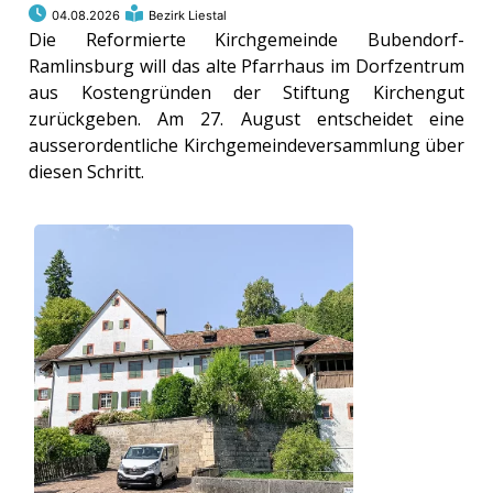
04.08.2026
Bezirk Liestal
ort
Die Reformierte Kirchgemeinde Bubendorf-
Ramlinsburg will das alte Pfarrhaus im Dorfzentrum
aus Kostengründen der Stiftung Kirchengut
en
zurückgeben. Am 27. August entscheidet eine
ausserordentliche Kirchgemeindeversammlung über
Fussball
diesen Schritt.
irk
shockey
stal
é