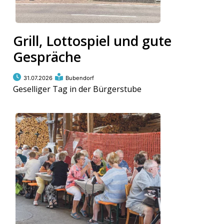
kalender
ks
Grill, Lottospiel und gute
Gespräche
31.07.2026
Bubendorf
en
Geselliger Tag in der Bürgerstube