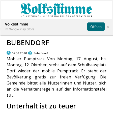
Abonnieren
Anmelden
Volksstimme
×
Öffnen
Im Google Play Store
BUBENDORF
Immobilien
07.08.2026
Bubendorf
Mobiler Pumptrack Von Montag, 17. August, bis
Montag, 12. Oktober, steht auf dem Schulhausplatz
Veranstaltungen
Dorf wieder der mobile Pumptrack. Er steht der
Bevölkerung gratis zur freien Verfügung. Die
Stellen
Gemeinde bittet alle Nutzerinnen und Nutzer, sich
an die Verhaltensregeln auf der Informationstafel
E-
zu ...
Paper
Unterhalt ist zu teuer
App