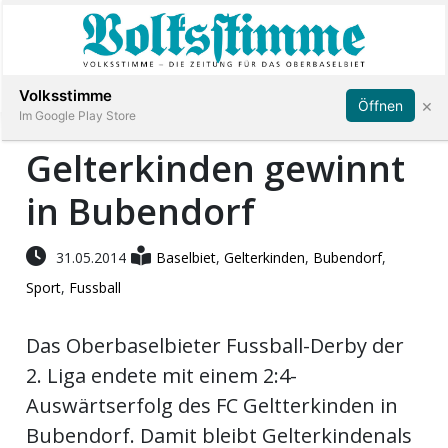
Abonnieren
Anmelden
Volksstimme
×
Öffnen
Im Google Play Store
Gelterkinden gewinnt
in Bubendorf
Immobilien
Veranstaltungen
31.05.2014
Baselbiet
,
Gelterkinden
,
Bubendorf
,
Sport
,
Fussball
Stellen
Das Oberbaselbieter Fussball-Derby der
E-
2. Liga endete mit einem 2:4-
Paper
Auswärtserfolg des FC Geltterkinden in
Bubendorf. Damit bleibt Gelterkindenals
App