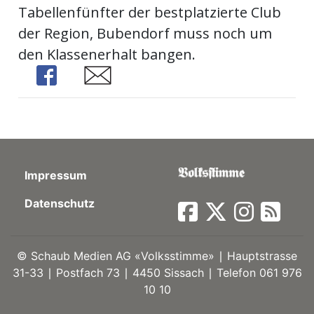
Tabellenfünfter der bestplatzierte Club
ort
der Region, Bubendorf muss noch um
den Klassenerhalt bangen.
en
Share
Share
Fussball
irk
Impressum
shockey
stal
Datenschutz
©
Schaub Medien AG «Volksstimme» ∣ Hauptstrasse
é
31-33 ∣ Postfach 73 ∣ 4450 Sissach ∣ Telefon 061 976
10 10