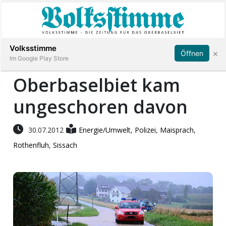
Abonnieren
Anmelden
Volksstimme
×
Öffnen
Im Google Play Store
Oberbaselbiet kam
ungeschoren davon
Immobilien
Veranstaltungen
30.07.2012
Energie/Umwelt
,
Polizei
,
Maisprach
,
Rothenfluh
,
Sissach
Stellen
E-
Paper
App