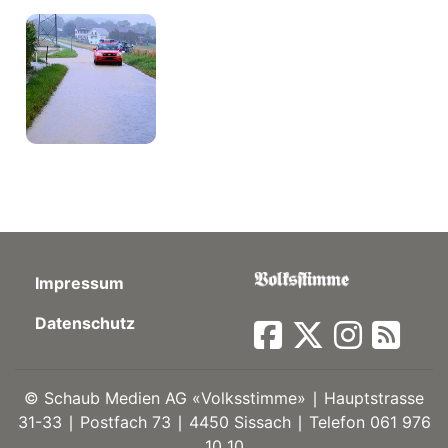
kalender
ks
en
Impressum
Datenschutz
©
Schaub Medien AG «Volksstimme» ∣ Hauptstrasse
31-33 ∣ Postfach 73 ∣ 4450 Sissach ∣ Telefon 061 976
10 10