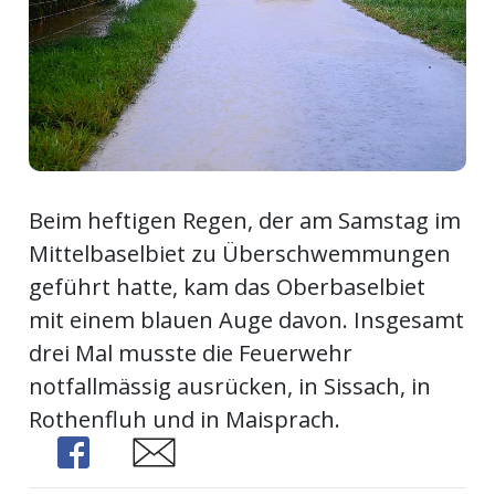
ort
en
Fussball
Beim heftigen Regen, der am Samstag im
irk
Mittelbaselbiet zu Überschwemmungen
shockey
geführt hatte, kam das Oberbaselbiet
stal
mit einem blauen Auge davon. Insgesamt
drei Mal musste die Feuerwehr
notfallmässig ausrücken, in Sissach, in
é
Rothenfluh und in Maisprach.
Share
Share