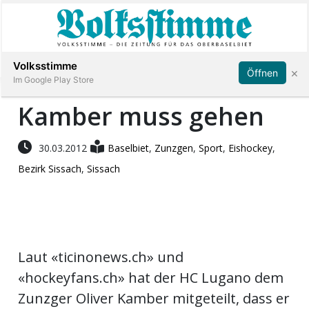
Abonnieren
Anmelden
Volksstimme
×
Öffnen
Im Google Play Store
Kamber muss gehen
Immobilien
30.03.2012
Baselbiet
,
Zunzgen
,
Sport
,
Eishockey
,
Bezirk Sissach
,
Sissach
Veranstaltungen
Stellen
Laut «ticinonews.ch» und
E-
Paper
«hockeyfans.ch» hat der HC Lugano dem
Zunzger Oliver Kamber mitgeteilt, dass er
App