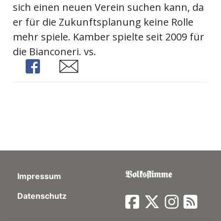
sich einen neuen Verein suchen kann, da
ort
er für die Zukunftsplanung keine Rolle
mehr spiele. Kamber spielte seit 2009 für
die Bianconeri. vs.
en
Share
Share
Fussball
irk
shockey
stal
Impressum
é
Datenschutz