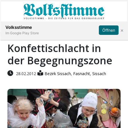
Abonnieren
Anmelden
Volksstimme
×
Öffnen
Im Google Play Store
Konfettischlacht in
der Begegnungszone
Immobilien
Veranstaltungen
28.02.2012
Bezirk Sissach
,
Fasnacht
,
Sissach
Stellen
E-
Paper
App