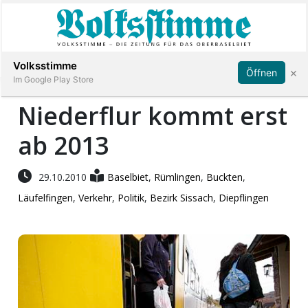
Abonnieren
Anmelden
Volksstimme
×
Öffnen
Im Google Play Store
Niederflur kommt erst
ab 2013
Immobilien
Veranstaltungen
29.10.2010
Baselbiet
,
Rümlingen
,
Buckten
,
Läufelfingen
,
Verkehr
,
Politik
,
Bezirk Sissach
,
Diepflingen
Stellen
E-
Paper
App