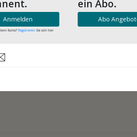
nent.
ein Abo.
Anmelden
Abo Angebot
 kein Konto?
Registrieren
Sie sich hier
are