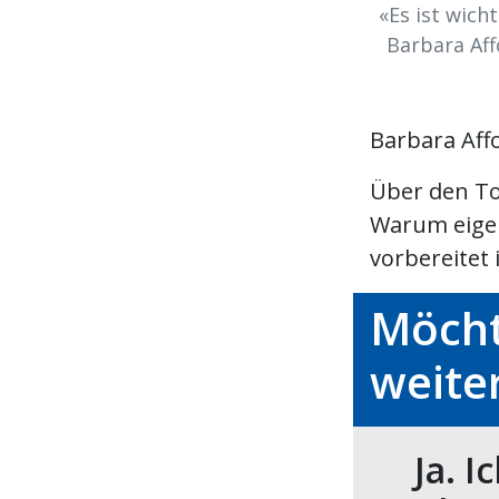
«Es ist wich
Barbara Aff
Barbara Aff
Über den To
Warum eigent
vorbereitet 
Möcht
weite
Ja. I