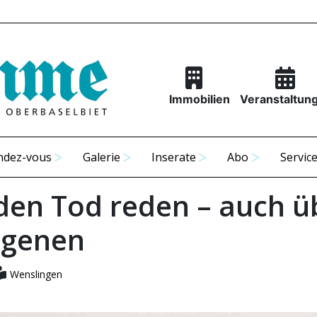
Immobilien
Veranstaltun
ndez-vous
Galerie
Inserate
Abo
Servic
den Tod reden – auch ü
igenen
Wenslingen