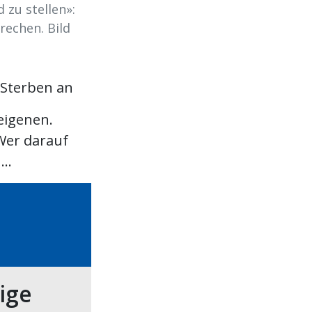
 zu stellen»:
rechen. Bild
 Sterben an
eigenen.
 Wer darauf
..
tige