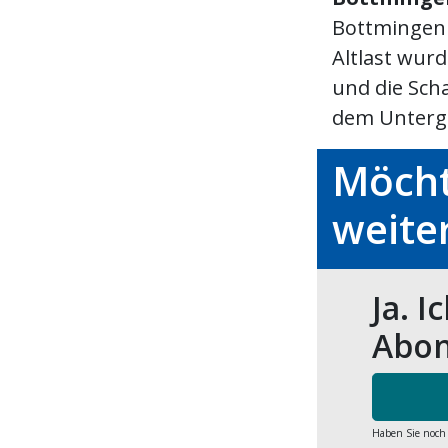
Bottmingen 
Altlast wur
und die Sch
dem Untergr
Möcht
weite
Ja. I
Abon
Haben Sie noch