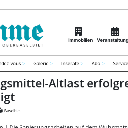
Immobilien
Veranstaltun
ndez-vous
Galerie
Inserate
Abo
Servic
smittel-Altlast erfolgr
igt
Baselbiet
en
| Die Sanierungsarbeiten auf dem Wuhrmatt-