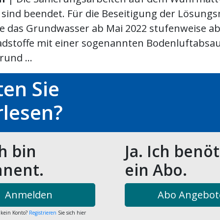
sind beendet. Für die Beseitigung der Lösungsm
de das Grundwasser ab Mai 2022 stufenweise a
adstoffe mit einer sogenannten Bodenluftabsa
und ...
en Sie
rlesen?
ch bin
Ja. Ich benö
nent.
ein Abo.
Anmelden
Abo Angebot
 kein Konto?
Registrieren
Sie sich hier