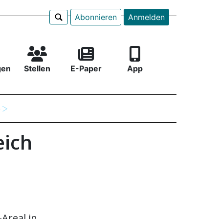
Abonnieren
Anmelden
gen
Stellen
E-Paper
App
e
eich
Areal in