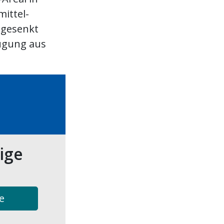
ittel-
bgesenkt
ugung aus
tige
e