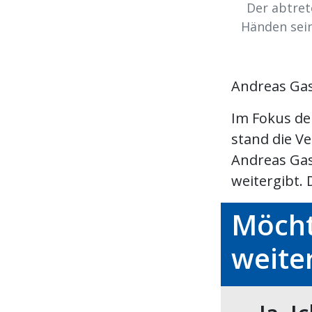
Der abtret
Händen sein
Andreas Gas
Im Fokus d
stand die V
Andreas Gas
weitergibt. D
Möcht
weite