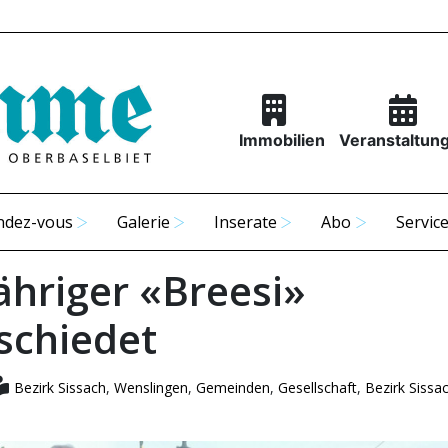
Immobilien
Veranstaltun
ndez-vous
Galerie
Inserate
Abo
Servic
ähriger «Breesi»
schiedet
Bezirk Sissach
,
Wenslingen
,
Gemeinden
,
Gesellschaft
,
Bezirk Sissa