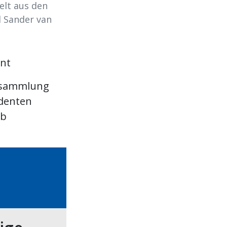
elt aus den
d Sander van
ent
ersammlung
identen
ab