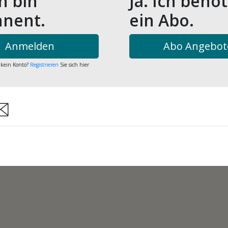
ch bin
Ja. Ich benö
nent.
ein Abo.
Anmelden
Abo Angebot
 kein Konto?
Registrieren
Sie sich hier
are