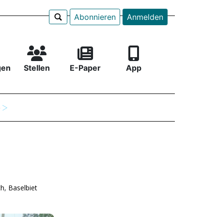
Abonnieren
Anmelden
gen
Stellen
E-Paper
App
e
ch
,
Baselbiet