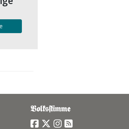
tige
e