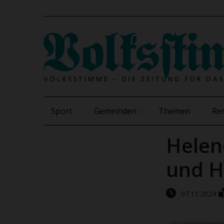
Sport
Gemeinden
Themen
Re
Helen
und H
07.11.2024