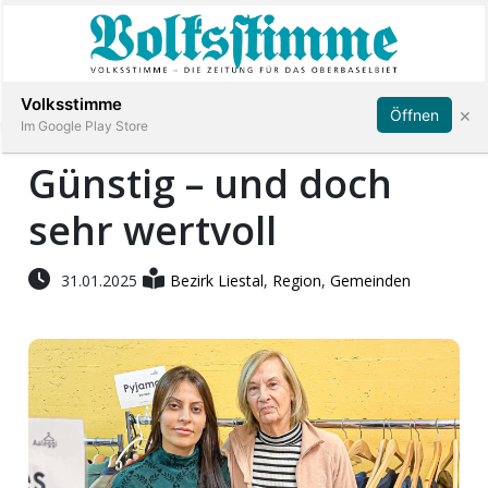
Abonnieren
Anmelden
Volksstimme
×
Öffnen
Im Google Play Store
Günstig – und doch
sehr wertvoll
Immobilien
Veranstaltungen
31.01.2025
Bezirk Liestal
,
Region
,
Gemeinden
Stellen
E-
Paper
App