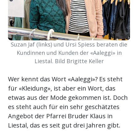
ort
en
Suzan Jaf (links) und Ursi Spiess beraten die
Fussball
Kundinnen und Kunden der «Aaleggi» in
Liestal. Bild Brigitte Keller
irk
Wer kennt das Wort «Aaleggi»? Es steht
shockey
stal
für «Kleidung», ist aber ein Wort, das
etwas aus der Mode gekommen ist. Doch
es steht auch für ein sehr geschätztes
é
Angebot der Pfarrei Bruder Klaus in
Liestal, das es seit gut drei Jahren gibt.