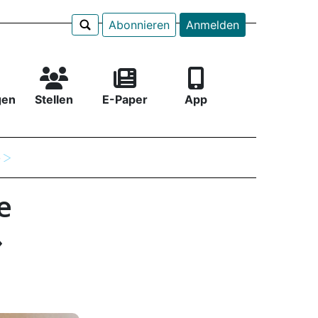
Abonnieren
Anmelden
gen
Stellen
E-Paper
App
e
e
»