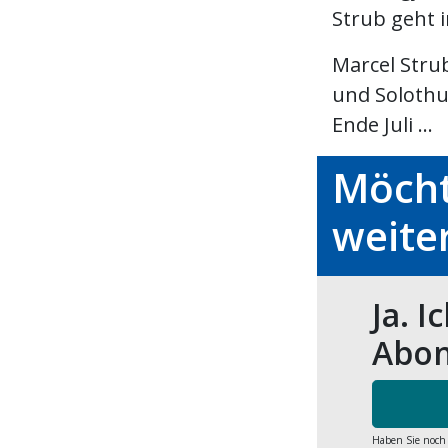
Strub geht i
Marcel Stru
und Solothu
Ende Juli ...
Möcht
weite
Ja. I
Abon
Haben Sie noch