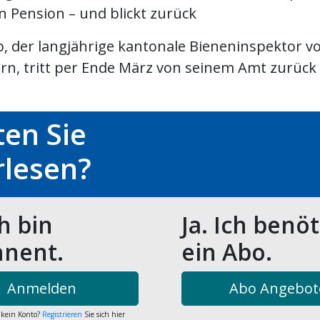
n Pension – und blickt zurück
b, der langjährige kantonale Bieneninspektor v
rn, tritt per Ende März von seinem Amt zurück
en Sie
rlesen?
ch bin
Ja. Ich benö
nent.
ein Abo.
Anmelden
Abo Angebot
 kein Konto?
Registrieren
Sie sich hier