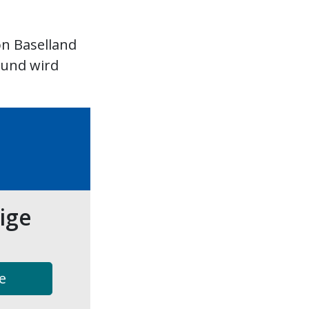
on Baselland
 und wird
tige
e