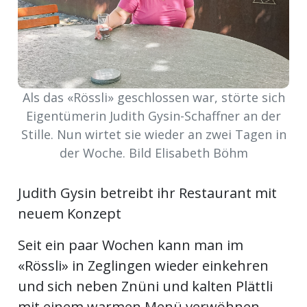
ort
en
Als das «Rössli» geschlossen war, störte sich
Fussball
Eigentümerin Judith Gysin-Schaffner an der
Stille. Nun wirtet sie wieder an zwei Tagen in
der Woche. Bild Elisabeth Böhm
irk
shockey
stal
Judith Gysin betreibt ihr Restaurant mit
neuem Konzept
Seit ein paar Wochen kann man im
é
«Rössli» in Zeglingen wieder einkehren
und sich neben Znüni und kalten Plättli
mit einem warmen Menü verwöhnen