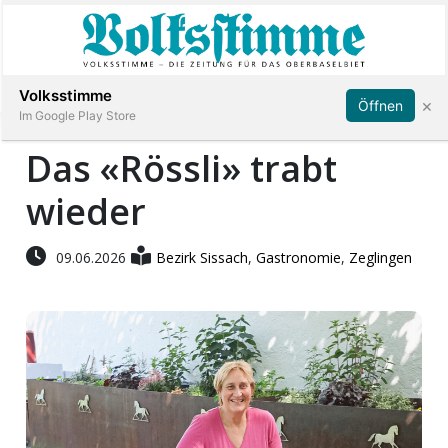
Abonnieren
Anmelden
Volksstimme
×
Öffnen
Im Google Play Store
Das «Rössli» trabt
wieder
Immobilien
Veranstaltungen
09.06.2026
Bezirk Sissach
,
Gastronomie
,
Zeglingen
Stellen
E-
Paper
App