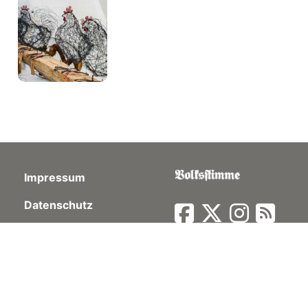
Impressum
Datenschutz
©
Schaub Medien AG «Volksstimme» ∣ Hauptstrasse
31-33 ∣ Postfach 73 ∣ 4450 Sissach ∣ Telefon 061 976
10 10