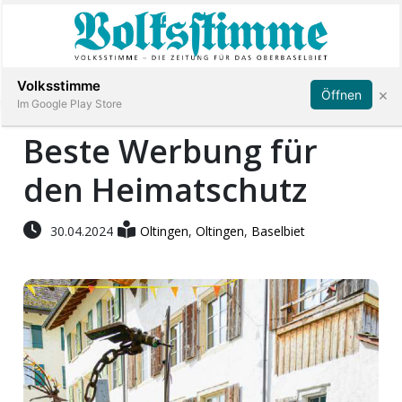
Abonnieren
Anmelden
Volksstimme
×
Öffnen
Im Google Play Store
Beste Werbung für
den Heimatschutz
Immobilien
Veranstaltungen
30.04.2024
Oltingen
,
Oltingen
,
Baselbiet
Stellen
E-
Paper
App