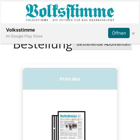
Abonnieren
Anmelden
Volksstimme
×
Öffnen
Im Google Play Store
Immobilien
Veranstaltungen
Stellen
E-
Paper
App