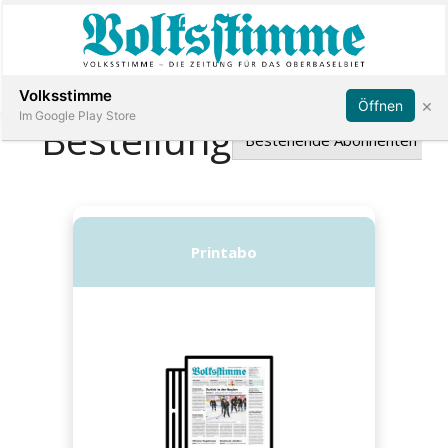
Abonnieren
Anmelden
Volksstimme
×
Öffnen
Im Google Play Store
Immobilien
Veranstaltungen
Stellen
E-
Paper
App