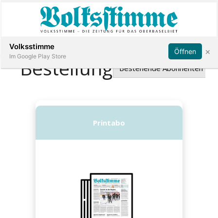
Abonnieren
Anmelden
Volksstimme
×
Öffnen
Im Google Play Store
Immobilien
Veranstaltungen
Stellen
E-
Paper
App