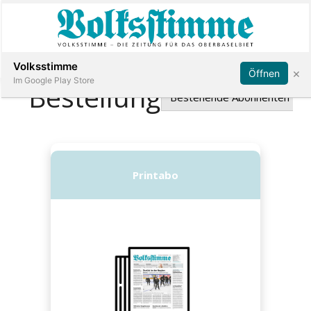
Abonnieren
Anmelden
Volksstimme
×
Öffnen
Im Google Play Store
Immobilien
Veranstaltungen
Stellen
E-
Paper
App