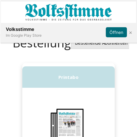
Abonnieren
Anmelden
Volksstimme
×
Öffnen
Im Google Play Store
Immobilien
Veranstaltungen
Stellen
E-
Paper
App