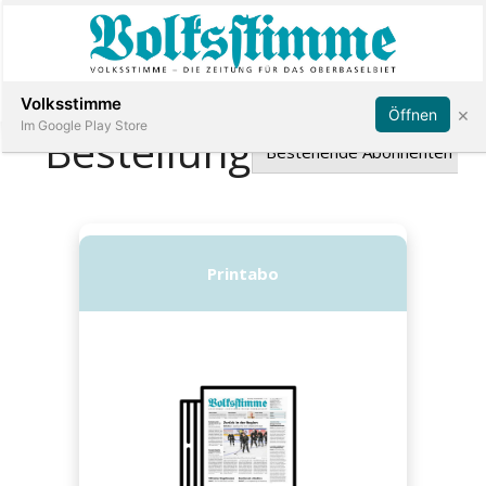
Abonnieren
Anmelden
Volksstimme
×
Öffnen
Im Google Play Store
Immobilien
Veranstaltungen
Stellen
E-
Paper
App