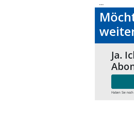
...
Möcht
weite
Ja. I
Abon
Haben Sie noch
Share
Sh