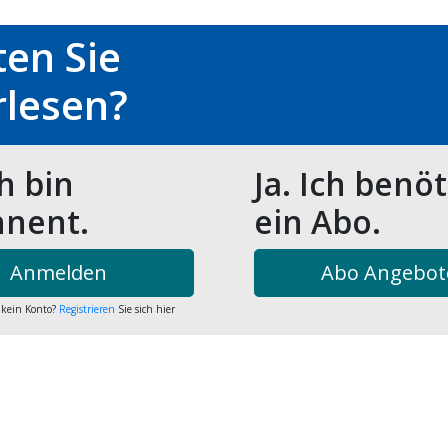
en Sie
rlesen?
ch bin
Ja. Ich benö
nent.
ein Abo.
Anmelden
Abo Angebot
 kein Konto?
Registrieren
Sie sich hier
are