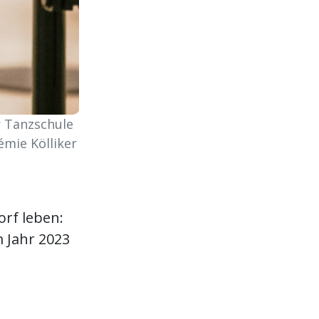
r Tanzschule
émie Kölliker
rf leben:
m Jahr 2023