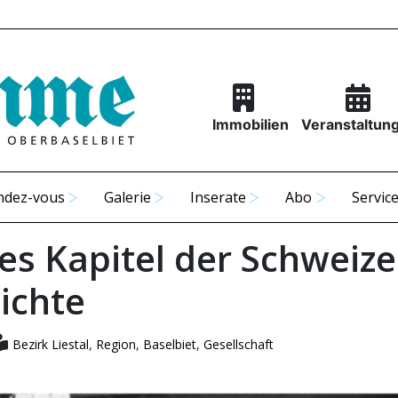
Immobilien
Veranstaltun
ndez-vous
Galerie
Inserate
Abo
Servic
es Kapitel der Schweize
ichte
Bezirk Liestal
,
Region
,
Baselbiet
,
Gesellschaft