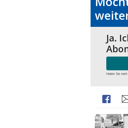
Möcht
weite
Ja. I
Abon
Haben Sie noch
Share
Sh