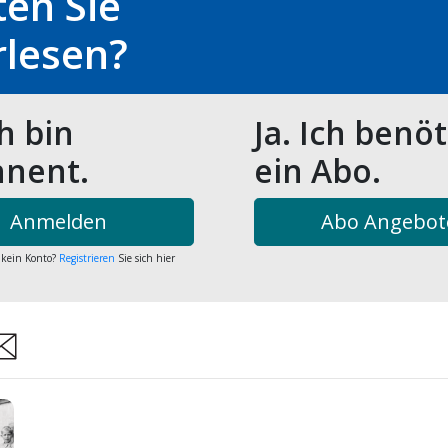
en Sie
rlesen?
ch bin
Ja. Ich benö
nent.
ein Abo.
Anmelden
Abo Angebot
 kein Konto?
Registrieren
Sie sich hier
are