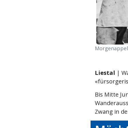
Morgenappell
Liestal
| W
«fürsorger
Bis Mitte Ju
Wanderausst
Zwang in de