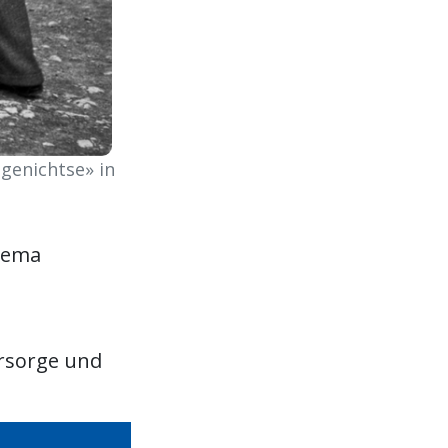
genichtse» in
hema
rsorge und