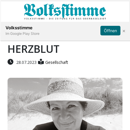
Abonnieren
Anmelden
Volksstimme
×
Öffnen
Im Google Play Store
HERZBLUT
Immobilien
28.07.2023
Gesellschaft
Veranstaltungen
Stellen
E-
Paper
App