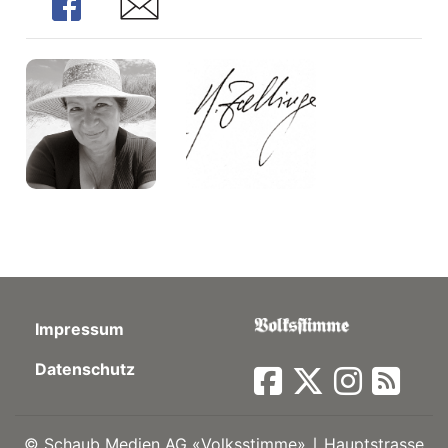
Share
Share
Impressum
Datenschutz
©
Schaub Medien AG «Volksstimme» ∣ Hauptstrasse