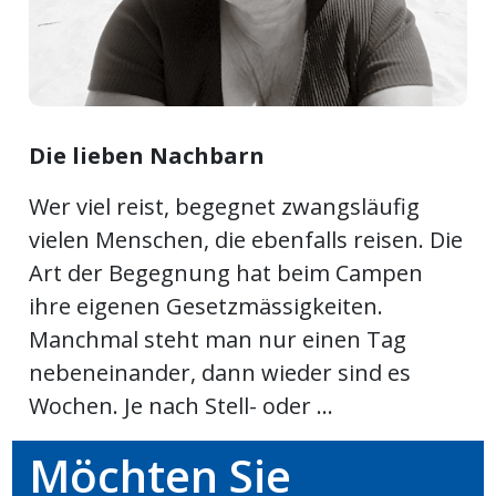
ort
en
Die lieben Nachbarn
Fussball
Wer viel reist, begegnet zwangsläufig
vielen Menschen, die ebenfalls reisen. Die
irk
Art der Begegnung hat beim Campen
shockey
stal
ihre eigenen Gesetzmässigkeiten.
Manchmal steht man nur einen Tag
nebeneinander, dann wieder sind es
Wochen. Je nach Stell- oder ...
é
Möchten Sie