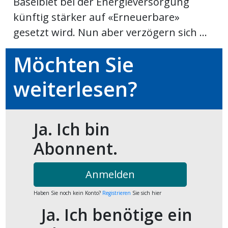
Baselbiet bei der Energieversorgung
künftig stärker auf «Erneuerbare»
ort
gesetzt wird. Nun aber verzögern sich ...
en
Möchten Sie
Fussball
weiterlesen?
irk
Ja. Ich bin
shockey
stal
Abonnent.
Anmelden
é
Haben Sie noch kein Konto?
Registrieren
Sie sich hier
Ja. Ich benötige ein