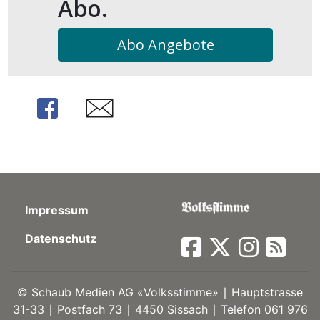
Abo.
kalender
ks
Abo Angebote
Share
Share
en
Impressum
Datenschutz
©
Schaub Medien AG «Volksstimme» ∣ Hauptstrasse
31-33 ∣ Postfach 73 ∣ 4450 Sissach ∣ Telefon 061 976