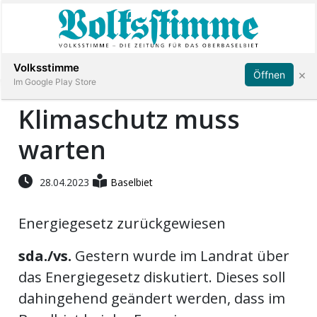
Abonnieren
Anmelden
Volksstimme
×
Öffnen
Im Google Play Store
Klimaschutz muss
warten
Immobilien
Veranstaltungen
28.04.2023
Baselbiet
Energiegesetz zurückgewiesen
Stellen
sda./vs.
Gestern wurde im Landrat über
E-
das Energiegesetz diskutiert. Dieses soll
Paper
dahingehend geändert werden, dass im
App