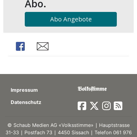
Abo.
kalender
ks
Abo Angebote
Share
Share
en
Impressum
Datenschutz
©
Schaub Medien AG «Volksstimme» ∣ Hauptstrasse
31-33 ∣ Postfach 73 ∣ 4450 Sissach ∣ Telefon 061 976