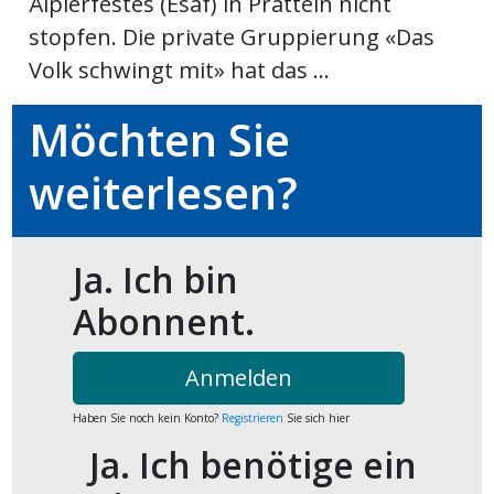
Älplerfestes (Esaf) in Pratteln nicht
stopfen. Die private Gruppierung «Das
ort
Volk schwingt mit» hat das ...
en
Möchten Sie
Fussball
weiterlesen?
irk
Ja. Ich bin
shockey
stal
Abonnent.
Anmelden
é
Haben Sie noch kein Konto?
Registrieren
Sie sich hier
Ja. Ich benötige ein