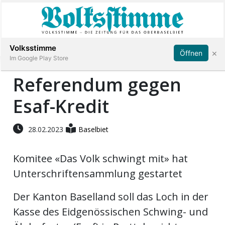
Abonnieren
Anmelden
Volksstimme
×
Öffnen
Im Google Play Store
Referendum gegen
Esaf-Kredit
Immobilien
Veranstaltungen
28.02.2023
Baselbiet
Komitee «Das Volk schwingt mit» hat
Stellen
Unterschriftensammlung gestartet
E-
Der Kanton Baselland soll das Loch in der
Paper
Kasse des Eidgenössischen Schwing- und
App