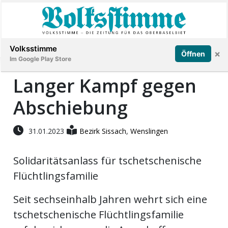
Abonnieren
Anmelden
Volksstimme
×
Öffnen
Im Google Play Store
Langer Kampf gegen
Abschiebung
Immobilien
Veranstaltungen
31.01.2023
Bezirk Sissach
,
Wenslingen
Solidaritätsanlass für tschetschenische
Stellen
Flüchtlingsfamilie
E-
Seit sechseinhalb Jahren wehrt sich eine
Paper
tschetschenische Flüchtlingsfamilie
App