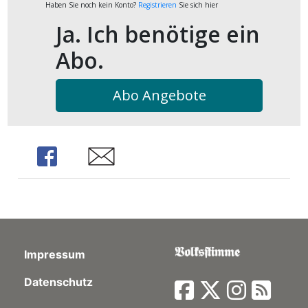
Haben Sie noch kein Konto?
Registrieren
Sie sich hier
kalender
ks
Ja. Ich benötige ein
Abo.
Abo Angebote
en
Share
Share
Impressum
Datenschutz