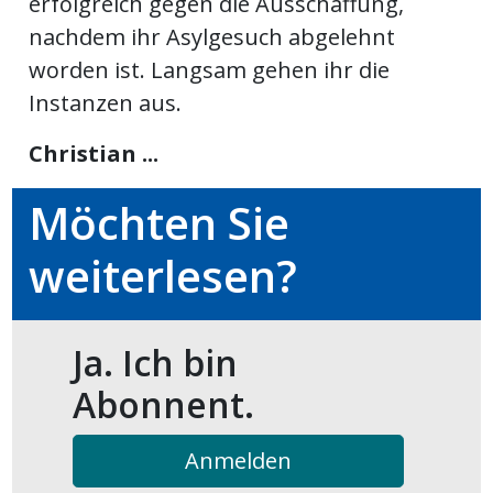
erfolgreich gegen die Ausschaffung,
nachdem ihr Asylgesuch abgelehnt
ort
worden ist. Langsam gehen ihr die
Instanzen aus.
en
Christian ...
Fussball
Möchten Sie
irk
weiterlesen?
shockey
stal
Ja. Ich bin
Abonnent.
é
Anmelden