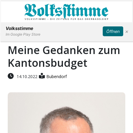
Abonnieren
Anmelden
Volksstimme
×
Öffnen
Im Google Play Store
Meine Gedanken zum
Kantonsbudget
Immobilien
Veranstaltungen
14.10.2022
Bubendorf
Stellen
E-
Paper
App