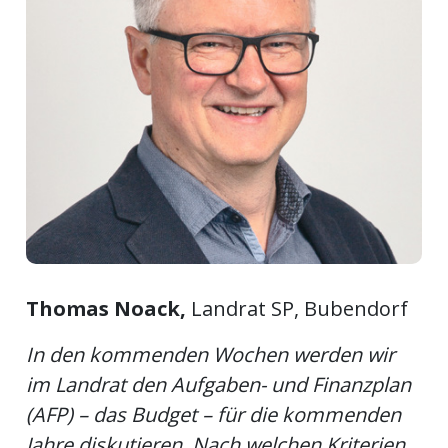
ort
en
Fussball
irk
shockey
stal
Thomas Noack,
Landrat SP, Bubendorf
In den kommenden Wochen werden wir
é
im Landrat den Aufgaben- und Finanzplan
(AFP) – das Budget – für die kommenden
Jahre diskutieren. Nach welchen Kriterien